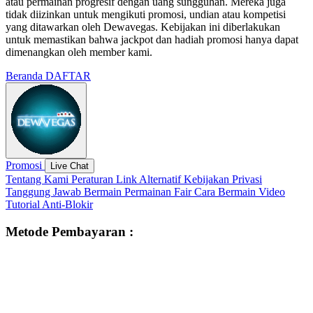
atau permainan progresif dengan uang sungguhan. Mereka juga
tidak diizinkan untuk mengikuti promosi, undian atau kompetisi
yang ditawarkan oleh Dewavegas. Kebijakan ini diberlakukan
untuk memastikan bahwa jackpot dan hadiah promosi hanya dapat
dimenangkan oleh member kami.
Beranda
DAFTAR
Promosi
Live Chat
Tentang Kami
Peraturan
Link Alternatif
Kebijakan Privasi
Tanggung Jawab Bermain
Permainan Fair
Cara Bermain
Video
Tutorial
Anti-Blokir
Metode Pembayaran :