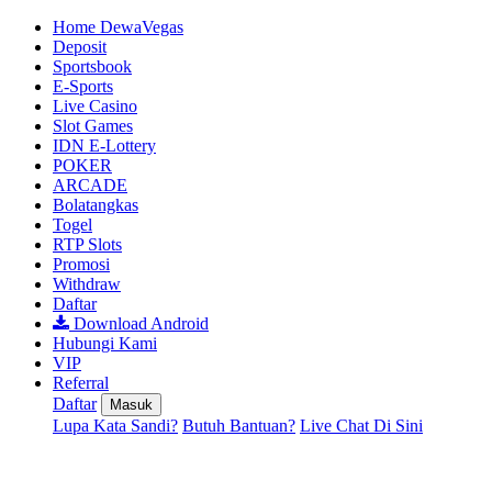
Home DewaVegas
Deposit
Sportsbook
E-Sports
Live Casino
Slot Games
IDN E-Lottery
POKER
ARCADE
Bolatangkas
Togel
RTP Slots
Promosi
Withdraw
Daftar
Download Android
Hubungi Kami
VIP
Referral
Daftar
Masuk
Lupa Kata Sandi?
Butuh Bantuan?
Live Chat Di Sini