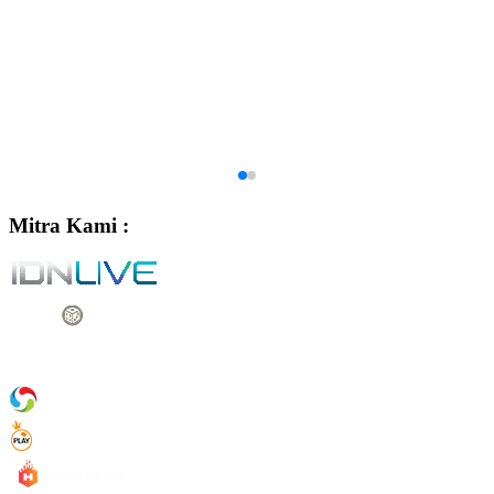
Mitra Kami :