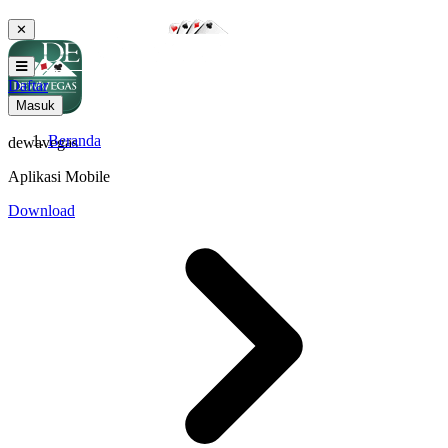
✕
Daftar
Masuk
Beranda
dewavegas
Aplikasi Mobile
Download